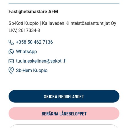
Fastighetsmäklare AFM
Sp-Koti Kuopio | Kallaveden Kiinteistöasiantuntijat Oy
LKV
, 2617334-8
+358 50 462 7136
WhatsApp
tuula.eskelinen@spkoti.fi
Sb-Hem Kuopio
SKICKA MEDDELANDET
BERÄKNA LÅNEBELOPPET