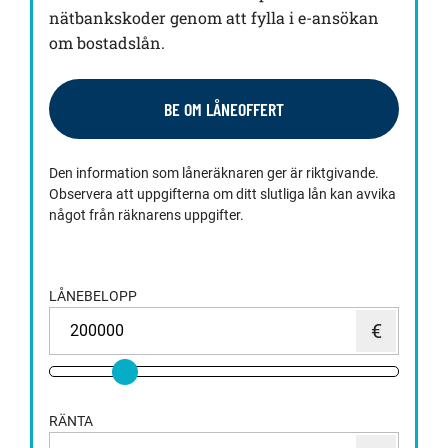
nätbankskoder genom att fylla i e-ansökan
om bostadslån.
BE OM LÅNEOFFERT
Den information som låneräknaren ger är riktgivande.
Observera att uppgifterna om ditt slutliga lån kan avvika
något från räknarens uppgifter.
LÅNEBELOPP
RÄNTA