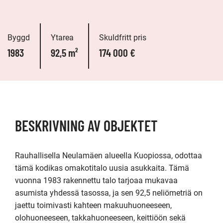
Byggd
Ytarea
Skuldfritt pris
1983
92,5 m²
174 000 €
BESKRIVNING AV OBJEKTET
Rauhallisella Neulamäen alueella Kuopiossa, odottaa 
tämä kodikas omakotitalo uusia asukkaita. Tämä 
vuonna 1983 rakennettu talo tarjoaa mukavaa 
asumista yhdessä tasossa, ja sen 92,5 neliömetriä on 
jaettu toimivasti kahteen makuuhuoneeseen, 
olohuoneeseen, takkahuoneeseen, keittiöön sekä 