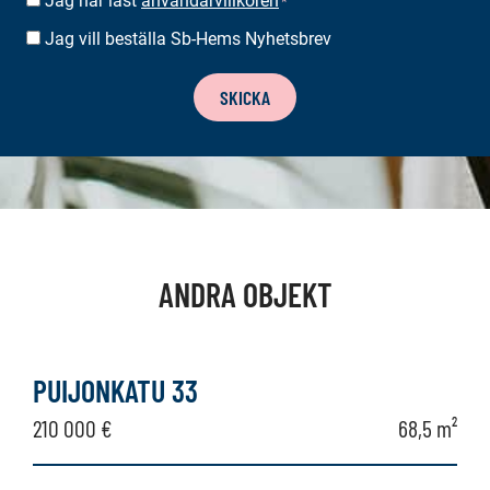
Jag har läst
användarvillkoren
SUOSTUMUS
*
*
Jag vill beställa Sb-Hems Nyhetsbrev
BESTÄLLA
NYHETSBREV
SKICKA
ANDRA OBJEKT
PUIJONKATU 33
210 000 €
68,5 m²