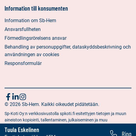
Information till konsumenten
Information om Sb-Hem
Ansvarsfullheten
Förmedlingsrörelsens ansvar
Behandling av personuppgifter, dataskyddsbeskrivning och
användningen av cookies
Responsformulär
Följ
Sociala
Sociala
Sociala
media:
© 2026 Sb-Hem. Kaikki oikeudet pidätetään.
media:
media:
oss
facebook
linkedin
instagram
Sp-Koti Oy:n verkkosivustolla spkoti.fi esitettyjen tietojen ja muun
aineiston kopiointi, tallentaminen, julkaiseminen ja muu
hyödyntäminen muuhun kuin yksityiseen tarkoitukseen on kielletty
Tuula Eskelinen
Ring
ilman Sp-Koti Oy:n antamaa kirjallista lupaa.