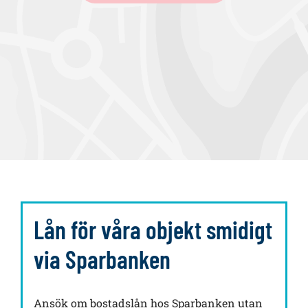
a
Lån för våra objekt smidigt
via Sparbanken
Ansök om bostadslån hos Sparbanken utan