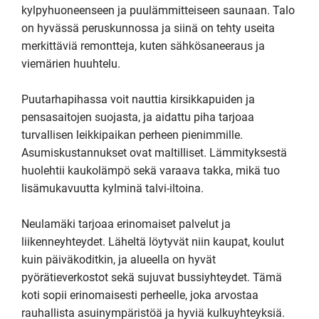
kylpyhuoneenseen ja puulämmitteiseen saunaan. Talo 
on hyvässä peruskunnossa ja siinä on tehty useita 
merkittäviä remontteja, kuten sähkösaneeraus ja 
viemärien huuhtelu.

Puutarhapihassa voit nauttia kirsikkapuiden ja 
pensasaitojen suojasta, ja aidattu piha tarjoaa 
turvallisen leikkipaikan perheen pienimmille. 
Asumiskustannukset ovat maltilliset. Lämmityksestä 
huolehtii kaukolämpö sekä varaava takka, mikä tuo 
lisämukavuutta kylminä talvi-iltoina.

Neulamäki tarjoaa erinomaiset palvelut ja 
liikenneyhteydet. Läheltä löytyvät niin kaupat, koulut 
kuin päiväkoditkin, ja alueella on hyvät 
pyörätieverkostot sekä sujuvat bussiyhteydet. Tämä 
koti sopii erinomaisesti perheelle, joka arvostaa 
rauhallista asuinympäristöä ja hyviä kulkuyhteyksiä. 