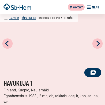
Till
Framsida
MENY
TA KONTAKT
innehållet
FRAMSIDA
VÅRA OBJEKT
HAVUKUJA 1, KUOPIO, NEULAMÄKI
SE
HAVUKUJA 1
ALLA
FOTON
Finland, Kuopio, Neulamäki
Egnahemshus 1983 , 2 mh, oh, takkahuone, k, kph, sauna,
wc