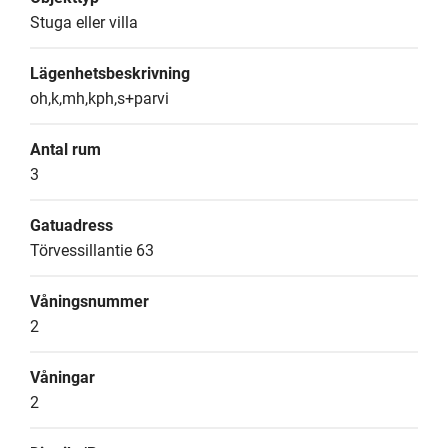
Stuga eller villa
Lägenhetsbeskrivning
oh,k,mh,kph,s+parvi
Antal rum
3
Gatuadress
Törvessillantie 63
Våningsnummer
2
Våningar
2