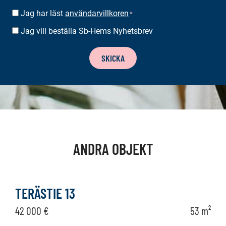
Jag har läst
användarvillkoren
SUOSTUMUS
*
*
Jag vill beställa Sb-Hems Nyhetsbrev
BESTÄLLA
NYHETSBREV
SKICKA
ANDRA OBJEKT
TERÄSTIE 13
42 000 €
53 m²