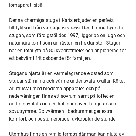
lomaparatiisisi!

Denna charmiga stuga i Karis erbjuder en perfekt 
tillflyktsort från vardagens stress. Den timmerbyggda 
stugan, som färdigställdes 1997, ligger på en lugn och 
naturnära tomt som är nästan en hektar stor. Stugan 
har en total yta på 85 kvadratmeter och är planerad för 
ett bekvämt fritidsboende för familjen.

Stugans hjärta är en värmelagrande eldstad som 
skapar stämning och värme under svala kvällar. Köket 
är utrustat med moderna apparater, och på 
nedervåningen finns ett sovrum samt på loftet en 
andra sovplats och en hall som även fungerar som 
sovutrymme. Golvvärmen i badrummet ger extra 
komfort, och bastun erbjuder avkopplande stunder.

Utomhus finns en rymlig terrass där man kan njuta av 