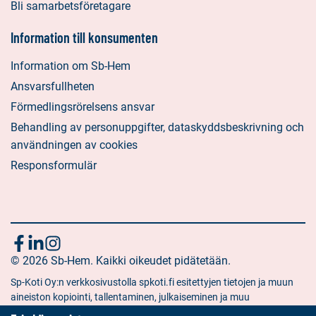
Bli samarbetsföretagare
Information till konsumenten
Information om Sb-Hem
Ansvarsfullheten
Förmedlingsrörelsens ansvar
Behandling av personuppgifter, dataskyddsbeskrivning och
användningen av cookies
Responsformulär
Följ
Sociala
Sociala
Sociala
media:
© 2026 Sb-Hem. Kaikki oikeudet pidätetään.
media:
media:
oss
facebook
linkedin
instagram
Sp-Koti Oy:n verkkosivustolla spkoti.fi esitettyjen tietojen ja muun
aineiston kopiointi, tallentaminen, julkaiseminen ja muu
hyödyntäminen muuhun kuin yksityiseen tarkoitukseen on kielletty