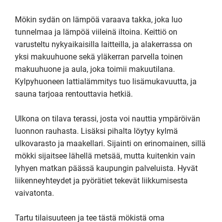
Mökin sydän on lämpöä varaava takka, joka luo 
tunnelmaa ja lämpöä viileinä iltoina. Keittiö on 
varusteltu nykyaikaisilla laitteilla, ja alakerrassa on 
yksi makuuhuone sekä yläkerran parvella toinen 
makuuhuone ja aula, joka toimii makuutilana. 
Kylpyhuoneen lattialämmitys tuo lisämukavuutta, ja 
sauna tarjoaa rentouttavia hetkiä.

Ulkona on tilava terassi, josta voi nauttia ympäröivän 
luonnon rauhasta. Lisäksi pihalta löytyy kylmä 
ulkovarasto ja maakellari. Sijainti on erinomainen, sillä 
mökki sijaitsee lähellä metsää, mutta kuitenkin vain 
lyhyen matkan päässä kaupungin palveluista. Hyvät 
liikenneyhteydet ja pyörätiet tekevät liikkumisesta 
vaivatonta.

Tartu tilaisuuteen ja tee tästä mökistä oma 