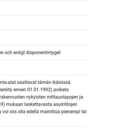
n och enligt disponentintyget
inta-alat saattavat tämän ikäisissä 
steröity ennen 01.01.1992) poiketa 
rakennusten nykyisten mittaustapojen ja 
9) mukaan laskettavasta asuintilojen 
a voi siis olla edellä mainittua pienempi tai 