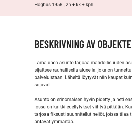
Höghus 1958 , 2h + kk + kph
BESKRIVNING AV OBJEKTE
Tämä upea asunto tarjoaa mahdollisuuden asua 
sijaitsee rauhallisella alueella, joka on tunnett
palveluistaan. Läheltä löytyvät niin kaupat kuin 
sujuvat.

Asunto on erinomaisen hyvin pidetty ja heti ensi
jossa on kaikki edellytykset viihtyä pitkään. Ka
tarjoaa fiksusti suunnitellut neliöt, joissa tila
antavat ymmärtää.
