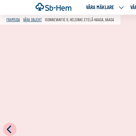
Till
Framsida
VÅRA MÄKLARE
VÅ
VÅRA
innehållet
MÄKLA
FRAMSIDA
VÅRA OBJEKT
ISONNEVANTIE 6, HELSINKI, ETELÄ-HAAGA, HAAGA
NEDANS
SIDOR