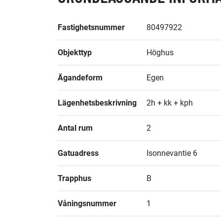
Fastighetsnummer
80497922
Objekttyp
Höghus
Ägandeform
Egen
Lägenhetsbeskrivning
2h + kk + kph
Antal rum
2
Gatuadress
Isonnevantie 6
Trapphus
B
Våningsnummer
1