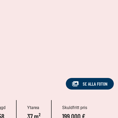
SE ALLA FOTON
ggd
Ytarea
Skuldfritt pris
58
37 m²
199 000 €