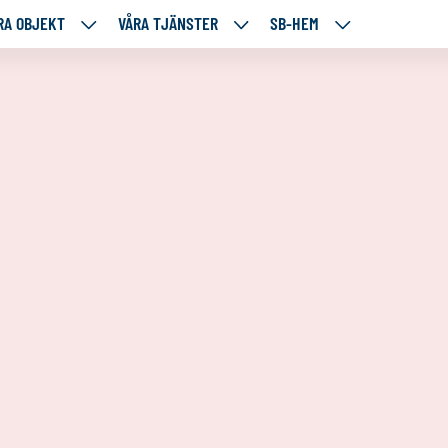
RA OBJEKT
VÅRA TJÄNSTER
SB-HEM
VÅRA
VÅRA
SB-
RE
OBJEKT
TJÄNSTER
HEM
TÅENDE
NEDANSTÅENDE
NEDANSTÅENDE
NEDANSTÅENDE
SIDOR
SIDOR
SIDOR