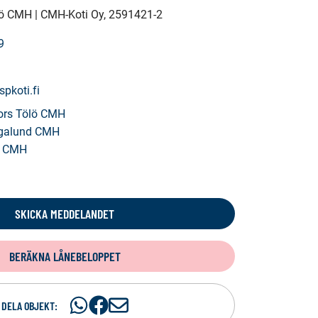
lö CMH | CMH-Koti Oy
, 2591421-2
9
spkoti.fi
ors Tölö CMH
galund CMH
t CMH
SKICKA MEDDELANDET
BERÄKNA LÅNEBELOPPET
Dela
Dela
D
DELA OBJEKT: