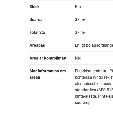
Skick
Bra
Boarea
37 m²
Total yta
37 m²
Areabas
Enligt bolagsordninge
Area är kontrollmätt
Nej
Mer information om 
Ei tarkistusmitattu. P
arean
kohteissa (yhtiö reki
olennaisestikin asuin
standardien (SFS 513
pinta-alasta. Pinta-al
suurempi.