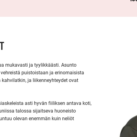
T
mukavasti ja tyylikkäästi. Asunto 
u vehreistä puistoistaan ja erinomaisista 
kahvilatkin, ja liikenneyhteydet ovat 
askeleista asti hyvän fiiliksen antava koti, 
uniissa talossa sijaitseva huoneisto 
a tuntuu olevan enemmän kuin neliöt 