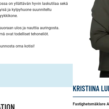
ossa on yllättävän hyvin laskutilaa sekä 
isä ja kylpyhuone suunniteltu 
yykkikone.

suoraan ulos ja nauttia auringosta. 
 ovat todelliset tehoneliöt.

asunnosta oma kotisi!
KRISTIINA L
TION
Fastighetsmäklare 