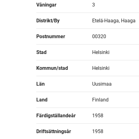
Våningar
3
Distrikt/By
Etelä-Haaga, Haaga
Postnummer
00320
Stad
Helsinki
Kommun/stad
Helsinki
Län
Uusimaa
Land
Finland
Färdigställandeår
1958
Driftsättningsår
1958