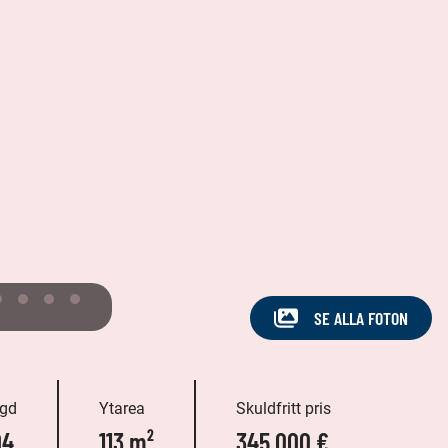
SE ALLA FOTON
gd
Ytarea
Skuldfritt pris
04
113 m²
345 000 €