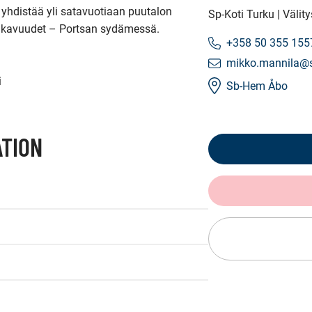
yhdistää yli satavuotiaan puutalon 
Sp-Koti Turku | Välit
ukavuudet – Portsan sydämessä.

+358 50 355 155
mikko.mannila@sp
i
Sb-Hem Åbo
TION