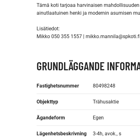
Tämä koti tarjoaa harvinaisen mahdollisuuden 
ainutlaatuinen henki ja modernin asumisen m
Lisätiedot:

Mikko 050 355 1557 | mikko.mannila@spkoti.f
GRUNDLÄGGANDE INFORMA
Fastighetsnummer
80498248
Objekttyp
Trähusaktie
Ägandeform
Egen
Lägenhetsbeskrivning
3-4h, avok., s