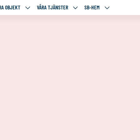
RA OBJEKT
VÅRA TJÄNSTER
SB-HEM
VÅRA
VÅRA
SB-
RE
OBJEKT
TJÄNSTER
HEM
TÅENDE
NEDANSTÅENDE
NEDANSTÅENDE
NEDANSTÅENDE
SIDOR
SIDOR
SIDOR