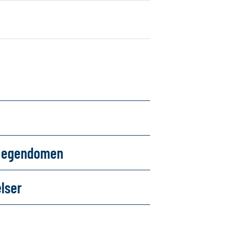
om egendomen
elser