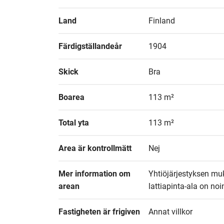
Land
Finland
Färdigställandeår
1904
Skick
Bra
Boarea
113 m²
Total yta
113 m²
Area är kontrollmätt
Nej
Mer information om 
Yhtiöjärjestyksen muk
arean
lattiapinta-ala on no
Fastigheten är frigiven
Annat villkor