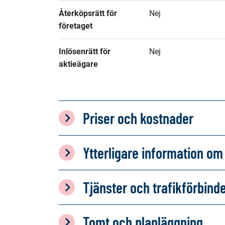
Återköpsrätt för 
Nej
företaget
Inlösenrätt för 
Nej
aktieägare
Priser och kostnader
Ytterligare information 
Tjänster och trafikförbind
Tomt och planläggning