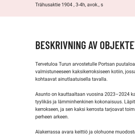
Trähusaktie 1904 , 3-4h, avok., s
BESKRIVNING AV OBJEKTE
Tervetuloa Turun arvostetulle Portsan puutalo
valmistuneeseen kaksikerroksiseen kotiin, jos
kohtaavat ainutlaatuisella tavalla.

Asunto on kauttaaltaan vuosina 2023–2024 katt
tyylikäs ja lämminhenkinen kokonaisuus. Läpital
kerrokseen, ja sen kaksi kerrosta tarjoavat toi
perheen arkeen.

Alakerrassa avara keittiö ja olohuone muodosta