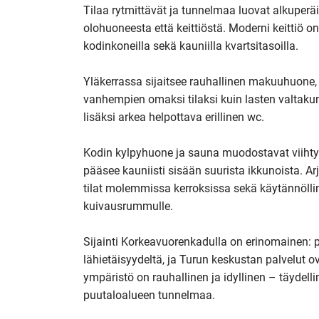
Tilaa rytmittävät ja tunnelmaa luovat alkuperäis
olohuoneesta että keittiöstä. Moderni keittiö on 
kodinkoneilla sekä kauniilla kvartsitasoilla.

Yläkerrassa sijaitsee rauhallinen makuuhuone, 
vanhempien omaksi tilaksi kuin lasten valtakun
lisäksi arkea helpottava erillinen wc. 

Kodin kylpyhuone ja sauna muodostavat viihty
pääsee kauniisti sisään suurista ikkunoista. Arj
tilat molemmissa kerroksissa sekä käytännöllin
kuivausrummulle.

Sijainti Korkeavuorenkadulla on erinomainen: p
lähietäisyydeltä, ja Turun keskustan palvelut o
ympäristö on rauhallinen ja idyllinen – täydel
puutaloalueen tunnelmaa.
