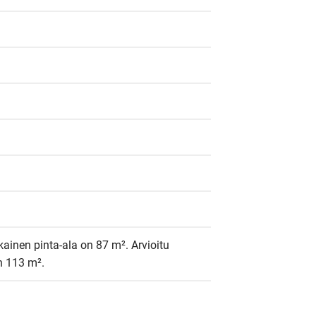
ainen pinta-ala on 87 m². Arvioitu 
in 113 m².