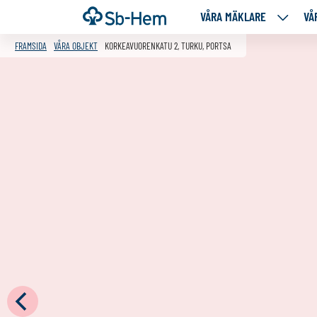
Till
Framsida
VÅRA MÄKLARE
VÅ
VÅRA
innehållet
MÄKLA
FRAMSIDA
VÅRA OBJEKT
KORKEAVUORENKATU 2, TURKU, PORTSA
NEDANS
SIDOR