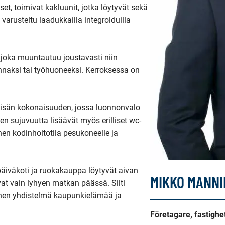
et, toimivat kakluunit, jotka löytyvät sekä 
varusteltu laadukkailla integroiduilla 
joka muuntautuu joustavasti niin 
naksi tai työhuoneeksi. Kerroksessa on 
isän kokonaisuuden, jossa luonnonvalo 
en sujuvuutta lisäävät myös erilliset wc-
en kodinhoitotila pesukoneelle ja 
äiväkoti ja ruokakauppa löytyvät aivan 
MIKKO MANNI
vat vain lyhyen matkan päässä. Silti 
linen yhdistelmä kaupunkielämää ja 
Företagare, fastigh