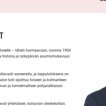
T
alueelle – tähän hurmaavaan, vuonna 1904 
sa historia ja nykypäivän asumismukavuus 
avasti saneerattu, ja lopputuloksena on 
on koti sijoittuu toiseen ja kolmanteen 
mivan ja tunnelmallisen pohjaratkaisun 
vat yhtenäisen, kutsuvan oleskelutilan. 