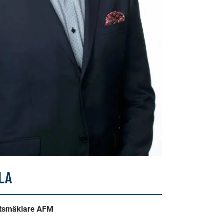
LA
etsmäklare AFM