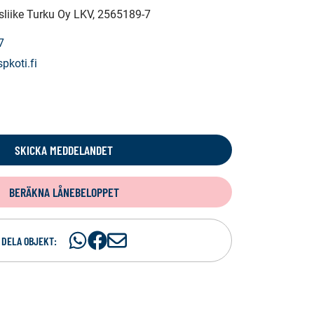
ysliike Turku Oy LKV
, 2565189-7
7
koti.fi
SKICKA MEDDELANDET
BERÄKNA LÅNEBELOPPET
Dela
Dela
D
DELA OBJEKT:
på
på
e
WhatsAp
Facebook
l
a
p