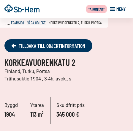
Till
Framsida
MENY
TA KONTAKT
innehållet
FRAMSIDA
VÅRA OBJEKT
KORKEAVUORENKATU 2, TURKU, PORTSA
TILLBAKA TILL OBJEKTINFORMATION
KORKEAVUORENKATU 2
Finland, Turku, Portsa
Trähusaktie 1904 , 3-4h, avok., s
Byggd
Ytarea
Skuldfritt pris
1904
113 m²
345 000 €