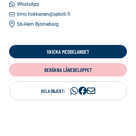
WhatsApp
timo.hokkanen@spkoti.fi
Sb-Hem Björneborg
SKICKA MEDDELANDET
BERÄKNA LÅNEBELOPPET
Dela
Dela
D
DELA OBJEKT:
på
på
e
WhatsAp
Facebook
l
a
p
e
r