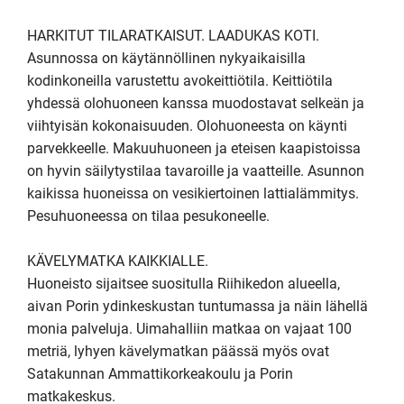
HARKITUT TILARATKAISUT. LAADUKAS KOTI.

Asunnossa on käytännöllinen nykyaikaisilla 
kodinkoneilla varustettu avokeittiötila. Keittiötila 
yhdessä olohuoneen kanssa muodostavat selkeän ja 
viihtyisän kokonaisuuden. Olohuoneesta on käynti 
parvekkeelle. Makuuhuoneen ja eteisen kaapistoissa 
on hyvin säilytystilaa tavaroille ja vaatteille. Asunnon 
kaikissa huoneissa on vesikiertoinen lattialämmitys. 
Pesuhuoneessa on tilaa pesukoneelle.   

KÄVELYMATKA KAIKKIALLE.

Huoneisto sijaitsee suositulla Riihikedon alueella, 
aivan Porin ydinkeskustan tuntumassa ja näin lähellä 
monia palveluja. Uimahalliin matkaa on vajaat 100 
metriä, lyhyen kävelymatkan päässä myös ovat 
Satakunnan Ammattikorkeakoulu ja Porin 
matkakeskus. 
