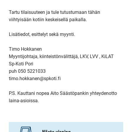
Tartu tilaisuuteen ja tule tutustumaan tähän 
viihtyisään kotiin keskeisellä paikalla.

Lisätiedot, esittelyt sekä myynti.

Timo Hokkanen

Myyntijohtaja, kiinteistönvälittäjä, LKV, LVV , KiLAT

Sp-Koti Pori

puh 050 5221033

timo.hokkanen@spkoti.fi

P.S. Kauttani nopea Aito Säästöpankin yhteydenotto 
Nästa visning