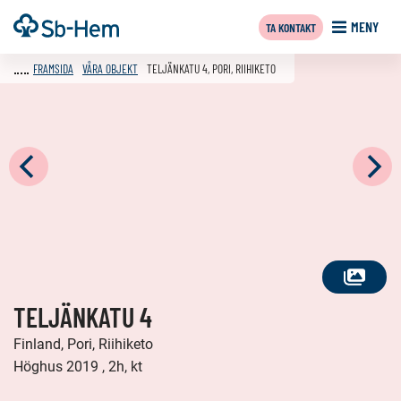
Till
Framsida
MENY
TA KONTAKT
innehållet
FRAMSIDA
VÅRA OBJEKT
TELJÄNKATU 4, PORI, RIIHIKETO
SE
TELJÄNKATU 4
ALLA
FOTON
Finland, Pori, Riihiketo
Höghus 2019 , 2h, kt