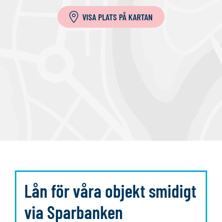
l
VISA PLATS PÅ KARTAN
l
a
Lån för våra objekt smidigt
via Sparbanken