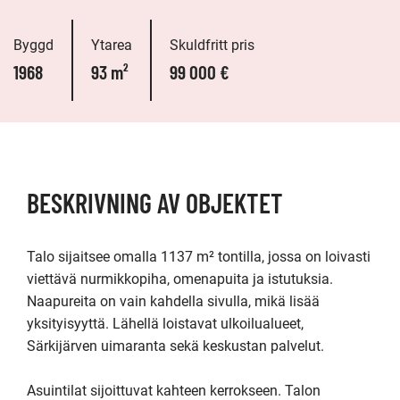
Byggd
Ytarea
Skuldfritt pris
1968
93 m²
99 000 €
BESKRIVNING AV OBJEKTET
Talo sijaitsee omalla 1137 m² tontilla, jossa on loivasti 
viettävä nurmikkopiha, omenapuita ja istutuksia. 
Naapureita on vain kahdella sivulla, mikä lisää 
yksityisyyttä. Lähellä loistavat ulkoilualueet, 
Särkijärven uimaranta sekä keskustan palvelut.

Asuintilat sijoittuvat kahteen kerrokseen. Talon 