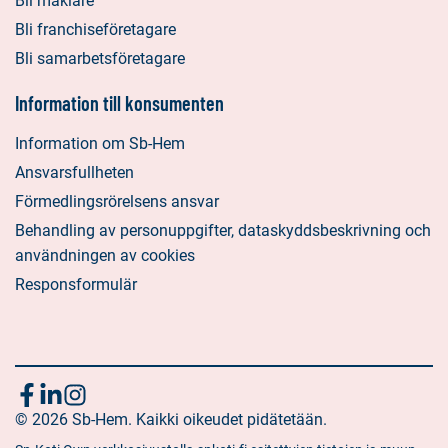
Bli mäklare
Bli franchiseföretagare
Bli samarbetsföretagare
Information till konsumenten
Information om Sb-Hem
Ansvarsfullheten
Förmedlingsrörelsens ansvar
Behandling av personuppgifter, dataskyddsbeskrivning och
användningen av cookies
Responsformulär
Följ
Sociala
Sociala
Sociala
media:
© 2026 Sb-Hem. Kaikki oikeudet pidätetään.
media:
media:
oss
facebook
linkedin
instagram