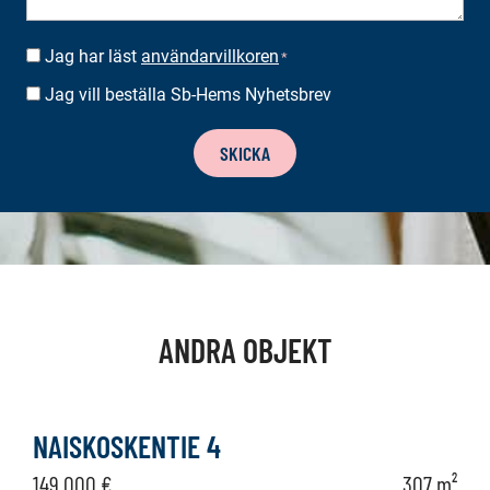
Jag har läst
användarvillkoren
SUOSTUMUS
*
*
Jag vill beställa Sb-Hems Nyhetsbrev
BESTÄLLA
NYHETSBREV
SKICKA
ANDRA OBJEKT
NAISKOSKENTIE 4
149 000 €
307 m²