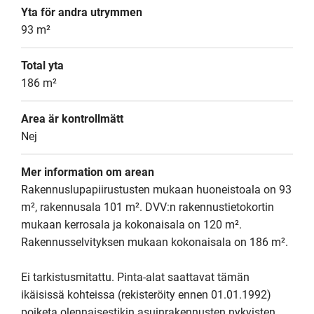
Yta för andra utrymmen
93 m²
Total yta
186 m²
Area är kontrollmätt
Nej
Mer information om arean
Rakennuslupapiirustusten mukaan huoneistoala on 93 
m², rakennusala 101 m². DVV:n rakennustietokortin 
mukaan kerrosala ja kokonaisala on 120 m². 
Rakennusselvityksen mukaan kokonaisala on 186 m².

Ei tarkistusmitattu. Pinta-alat saattavat tämän 
ikäisissä kohteissa (rekisteröity ennen 01.01.1992) 
poiketa olennaisestikin asuinrakennusten nykyisten 