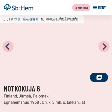
Till
Framsida
MENY
TA KONTAKT
innehållet
FRAMSIDA
VÅRA OBJEKT
NOTKOKUJA 6, JÄMSÄ, PALOMÄKI
SE
NOTKOKUJA 6
ALLA
FOTON
Finland, Jämsä, Palomäki
Egnahemshus 1968 , Oh, k, 3 mh, s, takkah., at