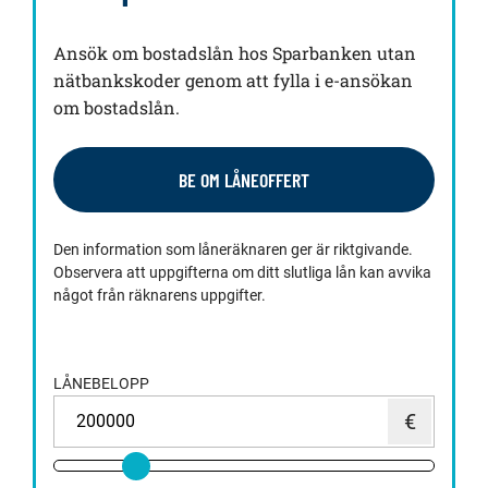
Ansök om bostadslån hos Sparbanken utan
nätbankskoder genom att fylla i e-ansökan
om bostadslån.
BE OM LÅNEOFFERT
Den information som låneräknaren ger är riktgivande.
Observera att uppgifterna om ditt slutliga lån kan avvika
något från räknarens uppgifter.
LÅNEBELOPP