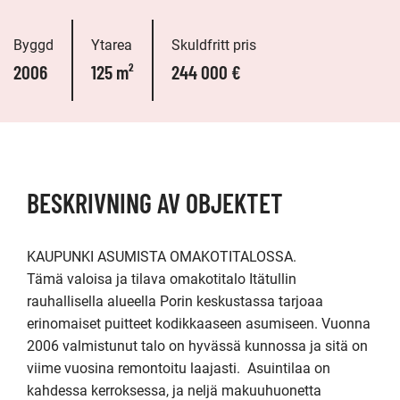
Byggd
Ytarea
Skuldfritt pris
2006
125 m²
244 000 €
BESKRIVNING AV OBJEKTET
KAUPUNKI ASUMISTA OMAKOTITALOSSA.

Tämä valoisa ja tilava omakotitalo Itätullin 
rauhallisella alueella Porin keskustassa tarjoaa 
erinomaiset puitteet kodikkaaseen asumiseen. Vuonna 
2006 valmistunut talo on hyvässä kunnossa ja sitä on 
viime vuosina remontoitu laajasti.  Asuintilaa on 
kahdessa kerroksessa, ja neljä makuuhuonetta 