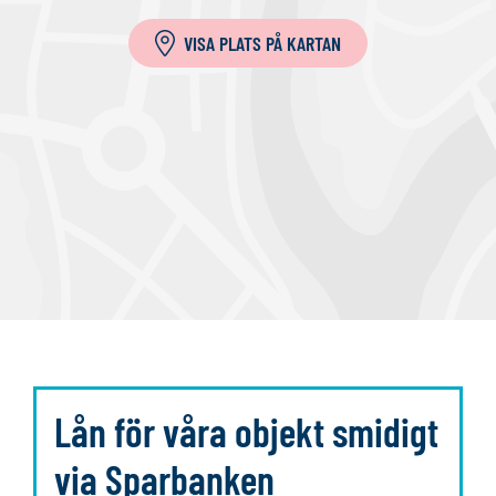
l
VISA PLATS PÅ KARTAN
l
a
Lån för våra objekt smidigt
via Sparbanken