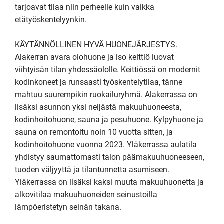
tarjoavat tilaa niin perheelle kuin vaikka 
etätyöskentelyynkin.

KÄYTÄNNÖLLINEN HYVÄ HUONEJÄRJESTYS.

Alakerran avara olohuone ja iso keittiö luovat 
viihtyisän tilan yhdessäololle. Keittiössä on modernit 
kodinkoneet ja runsaasti työskentelytilaa, tänne 
mahtuu suurempikin ruokailuryhmä. Alakerrassa on 
lisäksi asunnon yksi neljästä makuuhuoneesta, 
kodinhoitohuone, sauna ja pesuhuone. Kylpyhuone ja 
sauna on remontoitu noin 10 vuotta sitten, ja 
kodinhoitohuone vuonna 2023. Yläkerrassa aulatila 
yhdistyy saumattomasti talon päämakuuhuoneeseen, 
tuoden väljyyttä ja tilantunnetta asumiseen. 
Yläkerrassa on lisäksi kaksi muuta makuuhuonetta ja 
alkovitilaa makuuhuoneiden seinustoilla 
lämpöeristetyn seinän takana.
