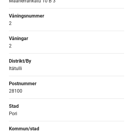
Maaherrankatu 10 B 3
Våningsnummer
2
Våningar
2
Distrikt/By
Itätulli
Postnummer
28100
Stad
Pori
Kommun/stad