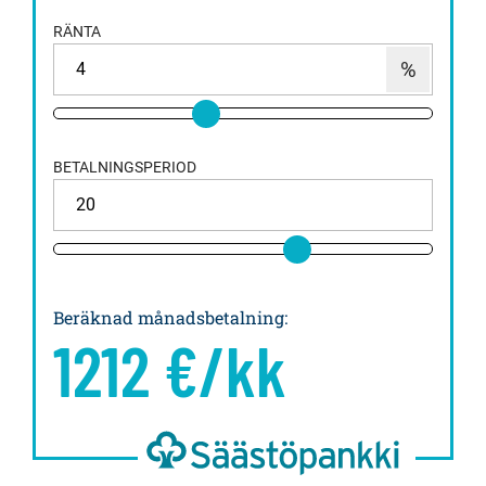
RÄNTA
BETALNINGSPERIOD
Beräknad månadsbetalning
:
1212
€/kk