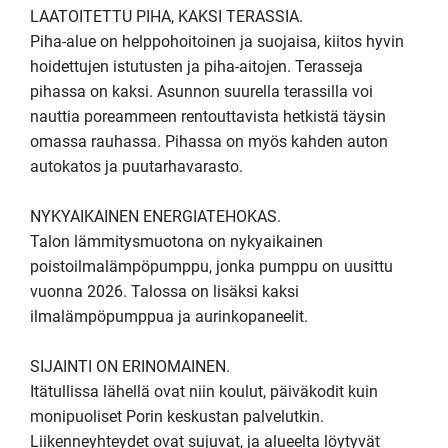
LAATOITETTU PIHA, KAKSI TERASSIA.

Piha-alue on helppohoitoinen ja suojaisa, kiitos hyvin 
hoidettujen istutusten ja piha-aitojen. Terasseja 
pihassa on kaksi. Asunnon suurella terassilla voi 
nauttia poreammeen rentouttavista hetkistä täysin 
omassa rauhassa. Pihassa on myös kahden auton 
autokatos ja puutarhavarasto.

NYKYAIKAINEN ENERGIATEHOKAS.

Talon lämmitysmuotona on nykyaikainen 
poistoilmalämpöpumppu, jonka pumppu on uusittu 
vuonna 2026. Talossa on lisäksi kaksi 
ilmalämpöpumppua ja aurinkopaneelit. 

SIJAINTI ON ERINOMAINEN.

Itätullissa lähellä ovat niin koulut, päiväkodit kuin 
monipuoliset Porin keskustan palvelutkin. 
Liikenneyhteydet ovat sujuvat, ja alueelta löytyvät 