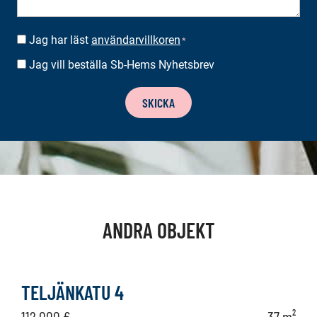
Jag har läst
användarvillkoren
SUOSTUMUS
*
*
Jag vill beställa Sb-Hems Nyhetsbrev
BESTÄLLA
NYHETSBREV
SKICKA
ANDRA OBJEKT
TELJÄNKATU 4
112 000 €
37 m²