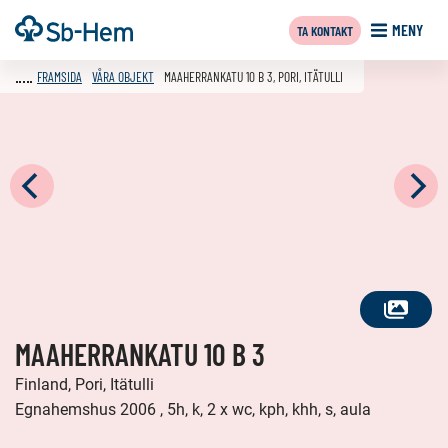
Till
Framsida
MENY
TA KONTAKT
innehållet
FRAMSIDA
VÅRA OBJEKT
MAAHERRANKATU 10 B 3, PORI, ITÄTULLI
SE
MAAHERRANKATU 10 B 3
ALLA
FOTON
Finland, Pori, Itätulli
Egnahemshus 2006 , 5h, k, 2 x wc, kph, khh, s, aula