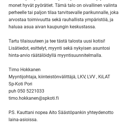
monet hyvät pyörätiet. Tämä talo on oivallinen valinta 
perheelle tai paljon tilaa tarvitsevalle parikunnalle, joka 
arvostaa toimivuutta sekä rauhallista ympäristöä, ja 
haluaa asua aivan kaupungin keskustassa. 

Tartu tilaisuuteen ja tee tästä talosta uusi kotisi!

Lisätiedot, esittelyt, myynti sekä nykyisen asuntosi 
hinta-arvio räätälöidyllä myyntisuunnitelmalla.

Timo Hokkanen

Myyntijohtaja, kiinteistönvälittäjä, LKV, LVV , KiLAT

Sp-Koti Pori

puh 050 5221033

timo.hokkanen@spkoti.fi

P.S. Kauttani nopea Aito Säästöpankin yhteydenotto 