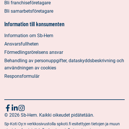
Bli franchiseföretagare
Bli samarbetsföretagare
Information till konsumenten
Information om Sb-Hem
Ansvarsfullheten
Förmedlingsrörelsens ansvar
Behandling av personuppgifter, dataskyddsbeskrivning och
användningen av cookies
Responsformulär
Följ
Sociala
Sociala
Sociala
media:
© 2026 Sb-Hem. Kaikki oikeudet pidätetään.
media:
media:
oss
facebook
linkedin
instagram
Sp-Koti Oy:n verkkosivustolla spkoti.fi esitettyjen tietojen ja muun