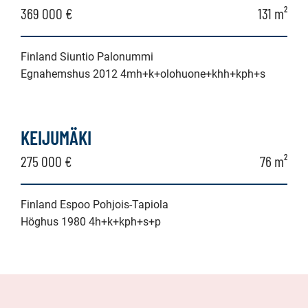
369 000 €
131 m²
Finland Siuntio Palonummi
Egnahemshus 2012 4mh+k+olohuone+khh+kph+s
KEIJUMÄKI
275 000 €
76 m²
Finland Espoo Pohjois-Tapiola
Höghus 1980 4h+k+kph+s+p