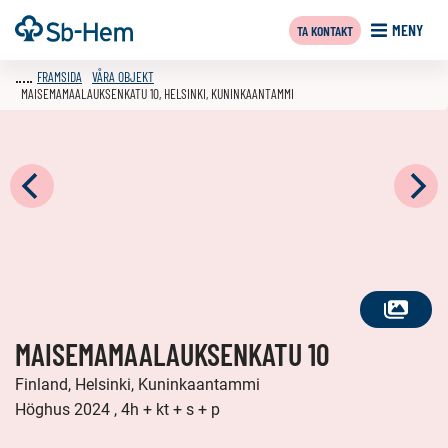
Till
Framsida
MENY
TA KONTAKT
innehållet
FRAMSIDA
VÅRA OBJEKT
MAISEMAMAALAUKSENKATU 10, HELSINKI, KUNINKAANTAMMI
SE
MAISEMAMAALAUKSENKATU 10
ALLA
FOTON
Finland, Helsinki, Kuninkaantammi
Höghus 2024 , 4h + kt + s + p