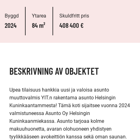
Byggd
Ytarea
Skuldfritt pris
2024
84 m²
408 400 €
BESKRIVNING AV OBJEKTET
Upea tilaisuus hankkia uusi ja valoisa asunto 
muuttovalmis YIT.n rakentama asunto Helsingin 
Kuninkaantammesta! Tämä koti sijaitsee vuonna 2024 
valmistuneessa Asunto Oy Helsingin 
Kuninkaanmiekassa. Asunto tarjoaa kolme 
makuuhuonetta, avaran olohuoneen yhdistyen 
tyylikkääseen avokeittiön kanssa sekä oman saunan. 