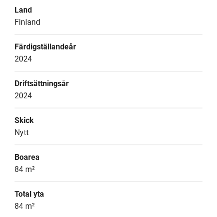
Land
Finland
Färdigställandeår
2024
Driftsättningsår
2024
Skick
Nytt
Boarea
84 m²
Total yta
84 m²