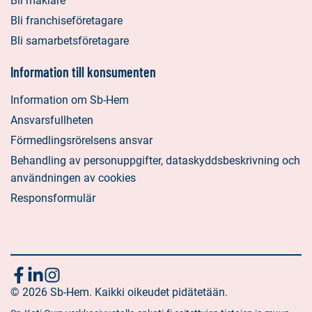
Bli mäklare
Bli franchiseföretagare
Bli samarbetsföretagare
Information till konsumenten
Information om Sb-Hem
Ansvarsfullheten
Förmedlingsrörelsens ansvar
Behandling av personuppgifter, dataskyddsbeskrivning och
användningen av cookies
Responsformulär
Följ
Sociala
Sociala
Sociala
media:
© 2026 Sb-Hem. Kaikki oikeudet pidätetään.
media:
media:
oss
facebook
linkedin
instagram