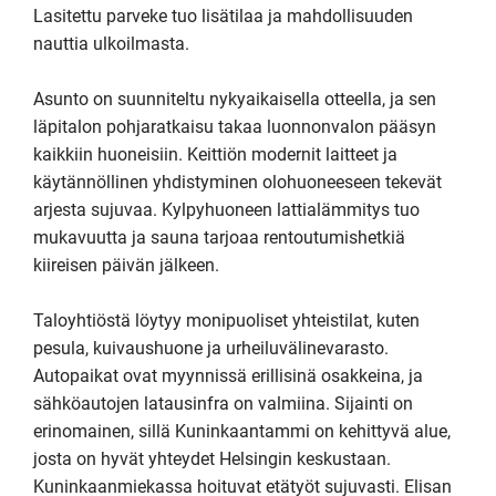
Lasitettu parveke tuo lisätilaa ja mahdollisuuden 
nauttia ulkoilmasta.

Asunto on suunniteltu nykyaikaisella otteella, ja sen 
läpitalon pohjaratkaisu takaa luonnonvalon pääsyn 
kaikkiin huoneisiin. Keittiön modernit laitteet ja 
käytännöllinen yhdistyminen olohuoneeseen tekevät 
arjesta sujuvaa. Kylpyhuoneen lattialämmitys tuo 
mukavuutta ja sauna tarjoaa rentoutumishetkiä 
kiireisen päivän jälkeen.

Taloyhtiöstä löytyy monipuoliset yhteistilat, kuten 
pesula, kuivaushuone ja urheiluvälinevarasto. 
Autopaikat ovat myynnissä erillisinä osakkeina, ja 
sähköautojen latausinfra on valmiina. Sijainti on 
erinomainen, sillä Kuninkaantammi on kehittyvä alue, 
josta on hyvät yhteydet Helsingin keskustaan.

Kuninkaanmiekassa hoituvat etätyöt sujuvasti. Elisan 