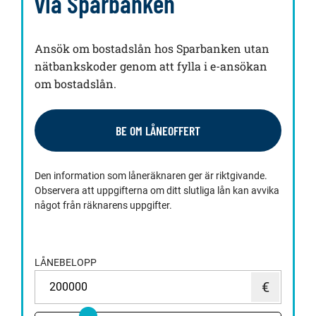
via Sparbanken
Ansök om bostadslån hos Sparbanken utan
nätbankskoder genom att fylla i e-ansökan
om bostadslån.
BE OM LÅNEOFFERT
Den information som låneräknaren ger är riktgivande.
Observera att uppgifterna om ditt slutliga lån kan avvika
något från räknarens uppgifter.
LÅNEBELOPP