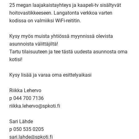
25 megan laajakaistayhteys ja kaapeli-tv sisältyvät 
hoitovastikkeeseen. Langatonta verkkoa varten 
kodissa on valmiiksi WiFi-reititin.

Kysy myös muista yhtiössä myynnissä olevista 
asunnoista välittäjiltä!

Tartu tilaisuuteen ja tee tästä uudesta asunnosta oma 
kotisi!

Kysy lisää ja varaa oma esittelyaikasi

Riikka Lehervo

p 044 700 7136

riikka.lehervo@spkoti.fi

Sari Lähde 

p 050 535 0205

sari.lahde@spkoti.fi