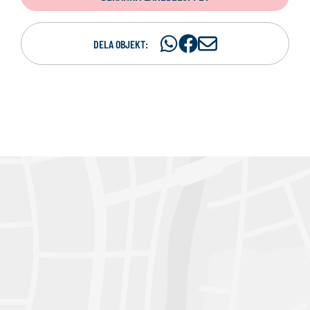
Dela
Dela
D
DELA OBJEKT:
på
på
e
WhatsAp
Facebook
l
a
p
e
r
e
-
p
o
s
t
s
t
i