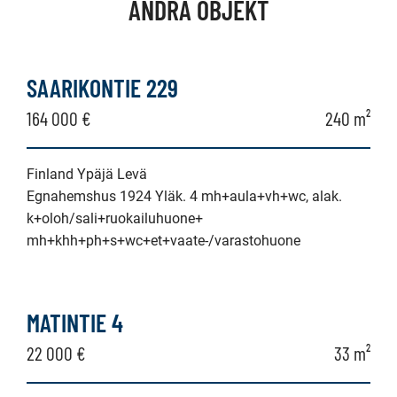
ANDRA OBJEKT
SAARIKONTIE 229
164 000 €
240 m²
Finland Ypäjä Levä
Egnahemshus 1924 Yläk. 4 mh+aula+vh+wc, alak.
k+oloh/sali+ruokailuhuone+
mh+khh+ph+s+wc+et+vaate-/varastohuone
MATINTIE 4
22 000 €
33 m²