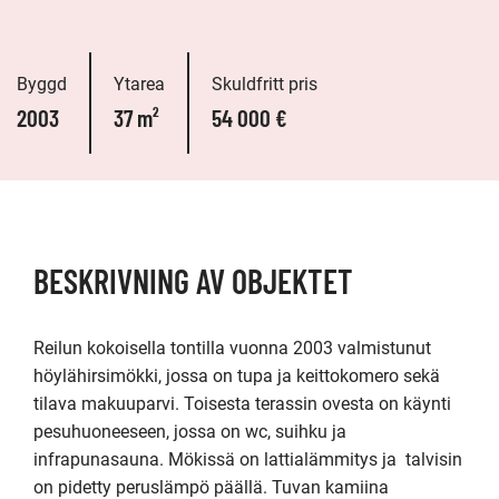
Byggd
Ytarea
Skuldfritt pris
2003
37 m²
54 000 €
BESKRIVNING AV OBJEKTET
Reilun kokoisella tontilla vuonna 2003 valmistunut 
höylähirsimökki, jossa on tupa ja keittokomero sekä 
tilava makuuparvi. Toisesta terassin ovesta on käynti 
pesuhuoneeseen, jossa on wc, suihku ja 
infrapunasauna. Mökissä on lattialämmitys ja  talvisin 
on pidetty peruslämpö päällä. Tuvan kamiina 