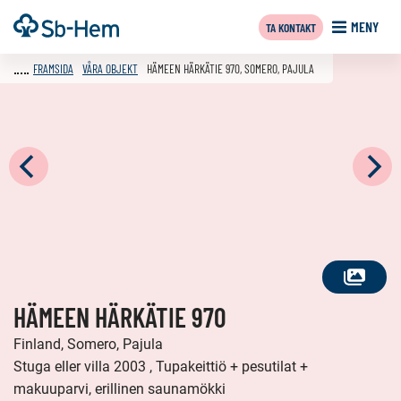
Till
Framsida
MENY
TA KONTAKT
innehållet
FRAMSIDA
VÅRA OBJEKT
HÄMEEN HÄRKÄTIE 970, SOMERO, PAJULA
SE
HÄMEEN HÄRKÄTIE 970
ALLA
FOTON
Finland, Somero, Pajula
Stuga eller villa 2003 , Tupakeittiö + pesutilat +
makuuparvi, erillinen saunamökki