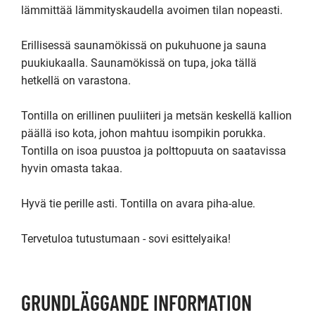
lämmittää lämmityskaudella avoimen tilan nopeasti. 

Erillisessä saunamökissä on pukuhuone ja sauna 
puukiukaalla. Saunamökissä on tupa, joka tällä 
hetkellä on varastona.

Tontilla on erillinen puuliiteri ja metsän keskellä kallion 
päällä iso kota, johon mahtuu isompikin porukka. 
Tontilla on isoa puustoa ja polttopuuta on saatavissa 
hyvin omasta takaa.

Hyvä tie perille asti. Tontilla on avara piha-alue.

Tervetuloa tutustumaan - sovi esittelyaika!
GRUNDLÄGGANDE INFORMATION