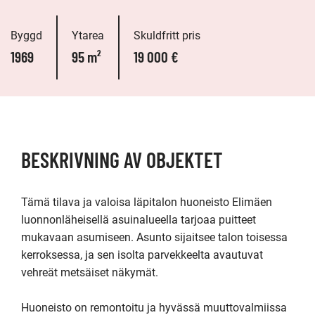
Byggd
Ytarea
Skuldfritt pris
1969
95 m²
19 000 €
BESKRIVNING AV OBJEKTET
Tämä tilava ja valoisa läpitalon huoneisto Elimäen 
luonnonläheisellä asuinalueella tarjoaa puitteet 
mukavaan asumiseen. Asunto sijaitsee talon toisessa 
kerroksessa, ja sen isolta parvekkeelta avautuvat 
vehreät metsäiset näkymät.

Huoneisto on remontoitu ja hyvässä muuttovalmiissa 