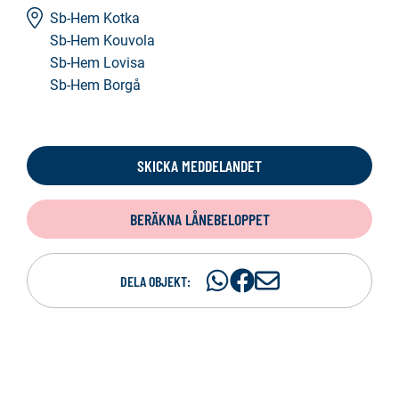
Sb-Hem Kotka
Sb-Hem Kouvola
Sb-Hem Lovisa
Sb-Hem Borgå
SKICKA MEDDELANDET
BERÄKNA LÅNEBELOPPET
Dela
Dela
D
DELA OBJEKT:
på
på
e
WhatsAp
Facebook
l
a
p
e