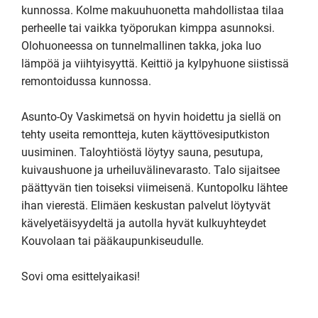
kunnossa. Kolme makuuhuonetta mahdollistaa tilaa 
perheelle tai vaikka työporukan kimppa asunnoksi. 
Olohuoneessa on tunnelmallinen takka, joka luo 
lämpöä ja viihtyisyyttä. Keittiö ja kylpyhuone siistissä 
remontoidussa kunnossa.

Asunto-Oy Vaskimetsä on hyvin hoidettu ja siellä on 
tehty useita remontteja, kuten käyttövesiputkiston 
uusiminen. Taloyhtiöstä löytyy sauna, pesutupa, 
kuivaushuone ja urheiluvälinevarasto. Talo sijaitsee 
päättyvän tien toiseksi viimeisenä. Kuntopolku lähtee 
ihan vierestä. Elimäen keskustan palvelut löytyvät 
kävelyetäisyydeltä ja autolla hyvät kulkuyhteydet 
Kouvolaan tai pääkaupunkiseudulle.

Sovi oma esittelyaikasi!
