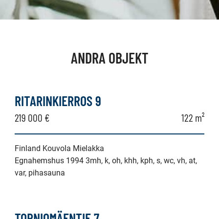
ANDRA OBJEKT
RITARINKIERROS 9
219 000 €
122 m²
Finland Kouvola Mielakka
Egnahemshus 1994 3mh, k, oh, khh, kph, s, wc, vh, at,
var, pihasauna
TORNIOMÄENTIE 7