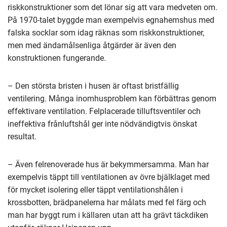
riskkonstruktioner som det lönar sig att vara medveten om.
På 1970-talet byggde man exempelvis egnahemshus med
falska socklar som idag räknas som riskkonstruktioner,
men med ändamålsenliga åtgärder är även den
konstruktionen fungerande.
– Den största bristen i husen är oftast bristfällig
ventilering. Många inomhusproblem kan förbättras genom
effektivare ventilation. Felplacerade tilluftsventiler och
ineffektiva frånluftshål ger inte nödvändigtvis önskat
resultat.
– Även felrenoverade hus är bekymmersamma. Man har
exempelvis täppt till ventilationen av övre bjälklaget med
för mycket isolering eller täppt ventilationshålen i
krossbotten, brädpanelerna har målats med fel färg och
man har byggt rum i källaren utan att ha grävt täckdiken