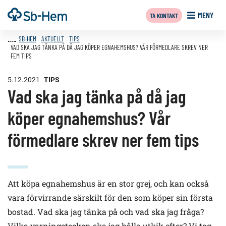
Till
Framsida
MENY
TA KONTAKT
innehållet
SB-HEM
AKTUELLT
TIPS
VAD SKA JAG TÄNKA PÅ DÅ JAG KÖPER EGNAHEMSHUS? VÅR FÖRMEDLARE SKREV NER
FEM TIPS
5.12.2021
TIPS
Vad ska jag tänka på då jag
köper egnahemshus? Vår
förmedlare skrev ner fem tips
Att köpa egnahemshus är en stor grej, och kan också
vara förvirrande särskilt för den som köper sin första
bostad. Vad ska jag tänka på och vad ska jag fråga?
Vilka varningstecken ska jag hålla utkik efter? Vi tog