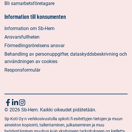
Bli samarbetsföretagare
Information till konsumenten
Information om Sb-Hem
Ansvarsfullheten
Förmedlingsrörelsens ansvar
Behandling av personuppgifter, dataskyddsbeskrivning och
användningen av cookies
Responsformulär
Följ
Sociala
Sociala
Sociala
media:
© 2026 Sb-Hem. Kaikki oikeudet pidätetään.
media:
media:
oss
facebook
linkedin
instagram
Sp-Koti Oy:n verkkosivustolla spkoti.fi esitettyjen tietojen ja muun
aineiston kopiointi, tallentaminen, julkaiseminen ja muu
hyödyntäminen muuhun kuin yksityiseen tarkoitukseen on kielletty