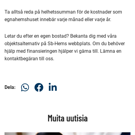
Ta alltså reda på helhetssumman för de kostnader som
egnahemshuset innebär varje månad eller varje år.
Letar du efter en egen bostad? Bekanta dig med våra
objektsalternativ på Sb-Hems webbplats. Om du behöver
hjälp med finansieringen hjälper vi gärna till. Lämna en
kontaktbegäran till oss.
Dela
Dela
Dela
Dela:
på
på
på
WhatsAp
Facebook
LinkedIn
Muita uutisia