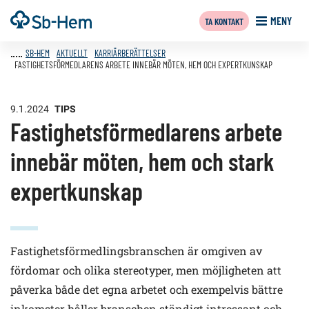
Till
Framsida
MENY
TA KONTAKT
innehållet
SB-HEM
AKTUELLT
KARRIÄRBERÄTTELSER
FASTIGHETSFÖRMEDLARENS ARBETE INNEBÄR MÖTEN, HEM OCH EXPERTKUNSKAP
9.1.2024
TIPS
Fastighetsförmedlarens arbete
innebär möten, hem och stark
expertkunskap
Fastighetsförmedlingsbranschen är omgiven av
fördomar och olika stereotyper, men möjligheten att
påverka både det egna arbetet och exempelvis bättre
inkomster håller branschen ständigt intressant och