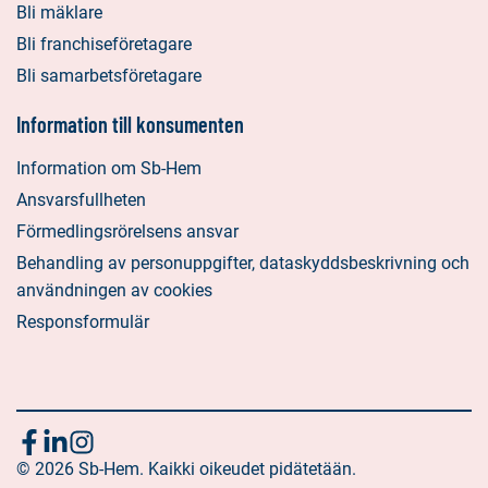
Bli mäklare
Bli franchiseföretagare
Bli samarbetsföretagare
Information till konsumenten
Information om Sb-Hem
Ansvarsfullheten
Förmedlingsrörelsens ansvar
Behandling av personuppgifter, dataskyddsbeskrivning och
användningen av cookies
Responsformulär
Följ
Sociala
Sociala
Sociala
media:
© 2026 Sb-Hem. Kaikki oikeudet pidätetään.
media:
media:
oss