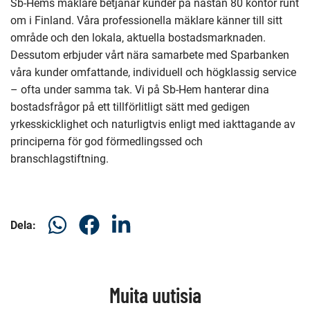
Sb-Hems mäklare betjänar kunder på nästan 80 kontor runt
om i Finland. Våra professionella mäklare känner till sitt
område och den lokala, aktuella bostadsmarknaden.
Dessutom erbjuder vårt nära samarbete med Sparbanken
våra kunder omfattande, individuell och högklassig service
– ofta under samma tak. Vi på Sb-Hem hanterar dina
bostadsfrågor på ett tillförlitligt sätt med gedigen
yrkesskicklighet och naturligtvis enligt med iakttagande av
principerna för god förmedlingssed och
branschlagstiftning.
Dela
Dela
Dela
Dela:
på
på
på
WhatsAp
Facebook
LinkedIn
Muita uutisia