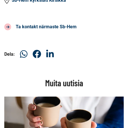
Sb-Hem Kyrkslätt Kirsikka
Ta kontakt närmaste Sb-Hem
Dela
Dela
Dela
Dela:
på
på
på
WhatsAp
Facebook
LinkedIn
Muita uutisia