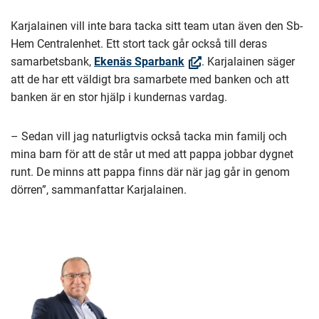
Karjalainen vill inte bara tacka sitt team utan även den Sb-
Hem Centralenhet. Ett stort tack går också till deras
(Öppnas
samarbetsbank,
Ekenäs Sparbank
. Karjalainen säger
i
att de har ett väldigt bra samarbete med banken och att
nytt
banken är en stor hjälp i kundernas vardag.
fönster,
Du
– Sedan vill jag naturligtvis också tacka min familj och
dirigeras
mina barn för att de står ut med att pappa jobbar dygnet
till
runt. De minns att pappa finns där när jag går in genom
en
dörren”, sammanfattar Karjalainen.
annan
tjänst)