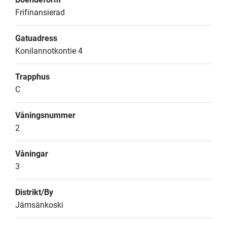
Frifinansierad
Gatuadress
Konilannotkontie 4
Trapphus
C
Våningsnummer
2
Våningar
3
Distrikt/By
Jämsänkoski