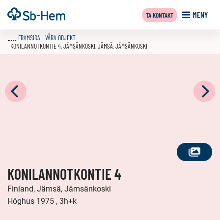
Till
Framsida
MENY
TA KONTAKT
innehållet
FRAMSIDA
VÅRA OBJEKT
KONILANNOTKONTIE 4, JÄMSÄNKOSKI, JÄMSÄ, JÄMSÄNKOSKI
SE
KONILANNOTKONTIE 4
ALLA
FOTON
Finland, Jämsä, Jämsänkoski
Höghus 1975 , 3h+k