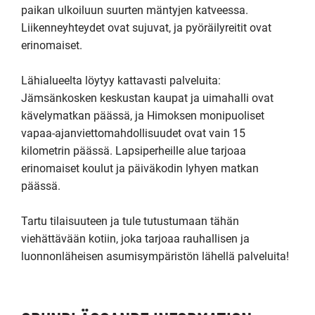
paikan ulkoiluun suurten mäntyjen katveessa. 
Liikenneyhteydet ovat sujuvat, ja pyöräilyreitit ovat 
erinomaiset.

Lähialueelta löytyy kattavasti palveluita: 
Jämsänkosken keskustan kaupat ja uimahalli ovat 
kävelymatkan päässä, ja Himoksen monipuoliset 
vapaa-ajanviettomahdollisuudet ovat vain 15 
kilometrin päässä. Lapsiperheille alue tarjoaa 
erinomaiset koulut ja päiväkodin lyhyen matkan 
päässä.

Tartu tilaisuuteen ja tule tutustumaan tähän 
viehättävään kotiin, joka tarjoaa rauhallisen ja 
luonnonläheisen asumisympäristön lähellä palveluita!