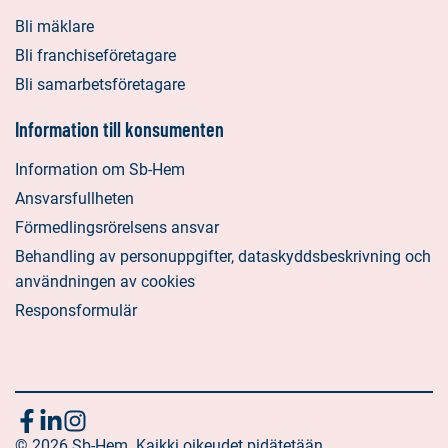
Bli mäklare
Bli franchiseföretagare
Bli samarbetsföretagare
Information till konsumenten
Information om Sb-Hem
Ansvarsfullheten
Förmedlingsrörelsens ansvar
Behandling av personuppgifter, dataskyddsbeskrivning och
användningen av cookies
Responsformulär
Följ
Sociala
Sociala
Sociala
media:
© 2026 Sb-Hem. Kaikki oikeudet pidätetään.
media:
media: