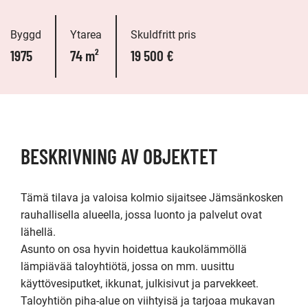
Byggd
Ytarea
Skuldfritt pris
1975
74 m²
19 500 €
BESKRIVNING AV OBJEKTET
Tämä tilava ja valoisa kolmio sijaitsee Jämsänkosken 
rauhallisella alueella, jossa luonto ja palvelut ovat 
lähellä. 

Asunto on osa hyvin hoidettua kaukolämmöllä 
lämpiävää taloyhtiötä, jossa on mm. uusittu 
käyttövesiputket, ikkunat, julkisivut ja parvekkeet. 
Taloyhtiön piha-alue on viihtyisä ja tarjoaa mukavan 