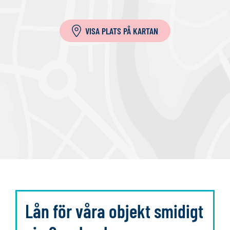
i
l
VISA PLATS PÅ KARTAN
l
a
Lån för våra objekt smidigt