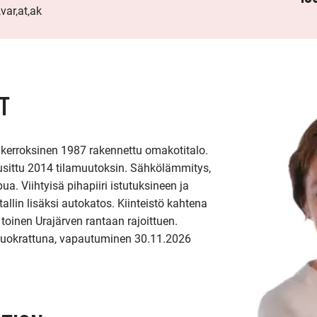
var,at,ak
T
kerroksinen 1987 rakennettu omakotitalo. 
a uusittu 2014 tilamuutoksin. Sähkölämmitys, 
 Viihtyisä pihapiiri istutuksineen ja 
lin lisäksi autokatos. Kiinteistö kahtena 
 toinen Urajärven rantaan rajoittuen. 
vuokrattuna, vapautuminen 30.11.2026 