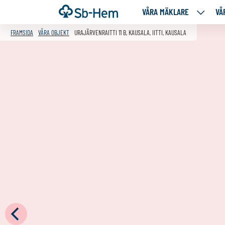
Till
Framsida
VÅRA MÄKLARE
VÅ
VÅRA
innehållet
MÄKLA
FRAMSIDA
VÅRA OBJEKT
URAJÄRVENRAITTI 11 B, KAUSALA, IITTI, KAUSALA
NEDANS
SIDOR