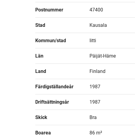
Postnummer
47400
Stad
Kausala
Kommun/stad
Iitti
Län
Päijät-Häme
Land
Finland
Färdigställandeår
1987
Driftsättningsår
1987
Skick
Bra
Boarea
86 m²