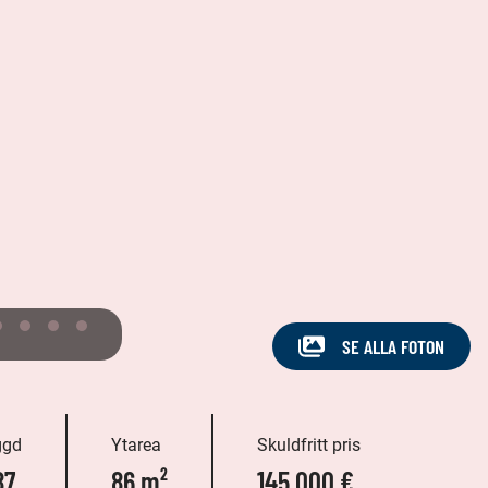
SE ALLA FOTON
ggd
Ytarea
Skuldfritt pris
87
86 m²
145 000 €