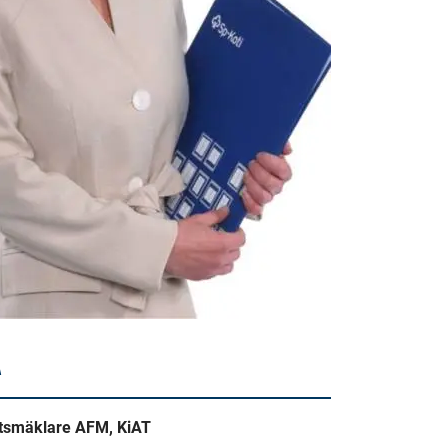
A
etsmäklare AFM, KiAT