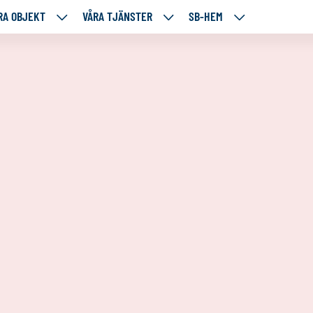
RA OBJEKT
VÅRA TJÄNSTER
SB-HEM
VÅRA
VÅRA
SB-
RE
OBJEKT
TJÄNSTER
HEM
TÅENDE
NEDANSTÅENDE
NEDANSTÅENDE
NEDANSTÅENDE
SIDOR
SIDOR
SIDOR