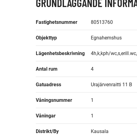
GRUNDLÄGGANDE INFORMA
Fastighetsnummer
80513760
Objekttyp
Egnahemshus
Lägenhetsbeskrivning
4h,k,kph/wc,s,erill.wc
Antal rum
4
Gatuadress
Urajärvenraitti 11 B
Våningsnummer
1
Våningar
1
Distrikt/By
Kausala