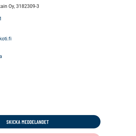
kain Oy
, 3182309-3
1
ti.fi
a
SKICKA MEDDELANDET