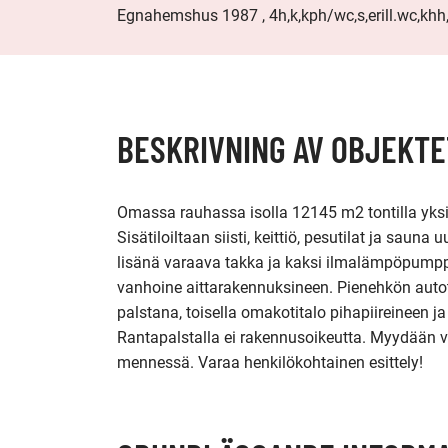
Egnahemshus 1987 , 4h,k,kph/wc,s,erill.wc,khh,
BESKRIVNING AV OBJEKTE
Omassa rauhassa isolla 12145 m2 tontilla yksi
Sisätiloiltaan siisti, keittiö, pesutilat ja saun
lisänä varaava takka ja kaksi ilmalämpöpumppua.
vanhoine aittarakennuksineen. Pienehkön autotal
palstana, toisella omakotitalo pihapiireineen ja
Rantapalstalla ei rakennusoikeutta. Myydään 
mennessä. Varaa henkilökohtainen esittely!