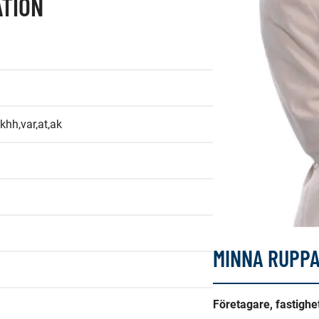
TION
,khh,var,at,ak
MINNA RUPP
Företagare, fastigh