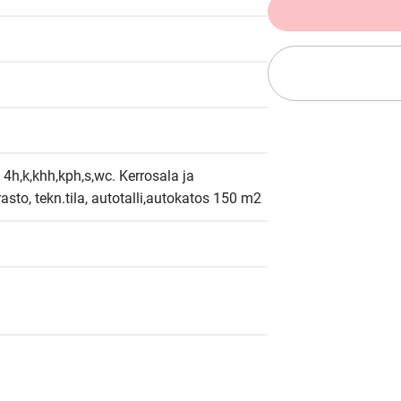
4h,k,khh,kph,s,wc. Kerrosala ja 
asto, tekn.tila, autotalli,autokatos 150 m2