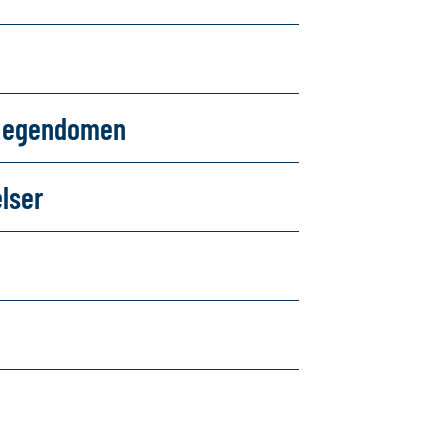
om egendomen
elser